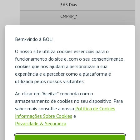
365 Dias
CMPRP_*
Essencial
Gestão de Sessão
Bem-vindo à BOL!
Próprio
O nosso site utiliza cookies essenciais para o
funcionamento do site e, com o seu consentimento,
2 Dias
cookies que nos ajudam a personalizar a sua
_ga
experiência e a perceber como a plataforma é
utilizada pelos nossos visitantes.
Estatísticos
Ao clicar em "Aceitar" concorda com o
Análise de Utilização
armazenamento de cookies no seu dispositivo. Para
Terceiros
saber mais consulte a nossa
Política de Cookies
,
1 Ano, 1 Mês e 7 Dias
Informações Sobre Cookies
e
Privacidade & Segurança
.
_ga_#
Estatísticos